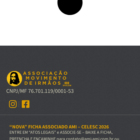
CNPJ/MF 76.701.119/0001-53
“NOVA” FICHA ASSOCIADO AMI – CELESC 2026
ENTRE EM “ATOS LEGAIS” e ASSOCIE-SE – BAIXE A FICHA,
PREENCHA E ENCAMINHE para contato@ami-ami.com.br ou