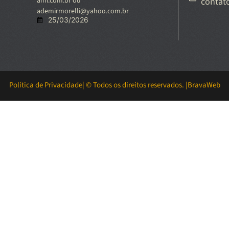
ami.com.br ou
contat
ademirmorelli@yahoo.com.br
25/03/2026
Política de Privacidade
| © Todos os direitos reservados. |
BravaWeb