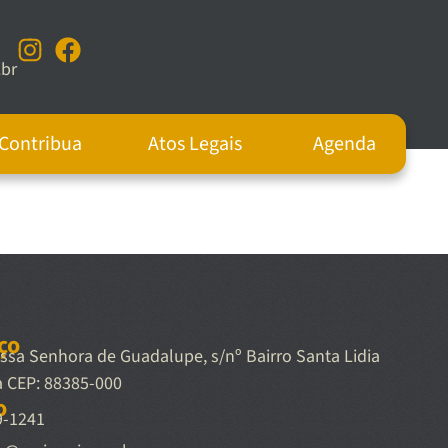
br
Contribua
Atos Legais
Agenda
ço
sa Senhora de Guadalupe, s/nº Bairro Santa Lidia
a CEP: 88385-000
o
9-1241