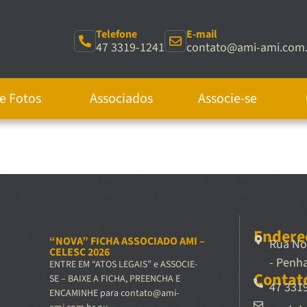
Telefone
E-mail
47 3319-1241
contato@ami-ami.com.
de Fotos
Associados
Associe-se
Endere
“NOVA” FICHA ASSOCIADO AMI –
Rua Nos
CELESC 2026
- Penh
ENTRE EM “ATOS LEGAIS” e ASSOCIE-
Contat
SE – BAIXE A FICHA, PREENCHA E
47 331
ENCAMINHE para contato@ami-