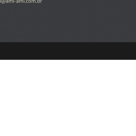
o@ami-ami.com.br