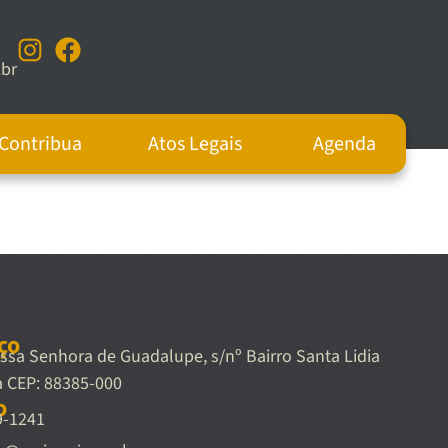
br
Contribua
Atos Legais
Agenda
ço
sa Senhora de Guadalupe, s/nº Bairro Santa Lidia
a CEP: 88385-000
o
9-1241