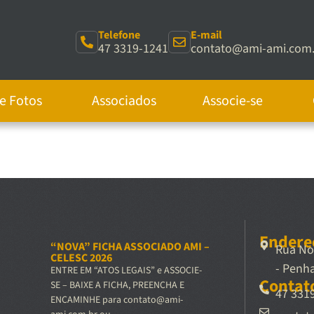
Telefone
E-mail
47 3319-1241
contato@ami-ami.com.
de Fotos
Associados
Associe-se
Endere
“NOVA” FICHA ASSOCIADO AMI –
Rua Nos
CELESC 2026
- Penh
ENTRE EM “ATOS LEGAIS” e ASSOCIE-
Contat
SE – BAIXE A FICHA, PREENCHA E
47 331
ENCAMINHE para contato@ami-