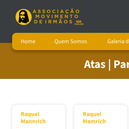
Home
Quem Somos
Galeria 
Atas | P
Raquel
Raquel
Mannrich
Mamrich