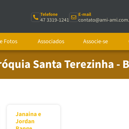
Telefone
E-mail
47 3319-1241
contato@ami-ami.com.
de Fotos
Associados
Associe-se
aróquia Santa Terezinha -
Janaina e
Jordan
Range