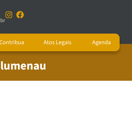
br
Contribua
Atos Legais
Agenda
 Blumenau